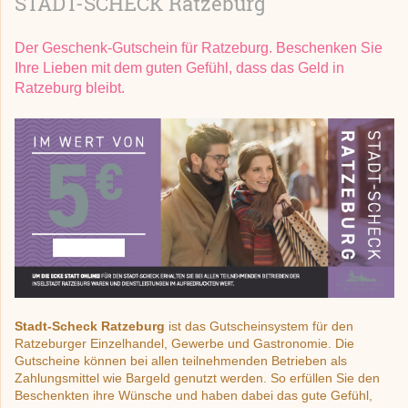
STADT-SCHECK Ratzeburg
Der Geschenk-Gutschein für Ratzeburg. Beschenken Sie
Ihre Lieben mit dem guten Gefühl, dass das Geld in
Ratzeburg bleibt.
Stadt-Scheck Ratzeburg
ist das Gutscheinsystem für den
Ratzeburger Einzelhandel, Gewerbe und Gastronomie. Die
Gutscheine können bei allen teilnehmenden Betrieben
als
Zahlungsmittel
wie Bargeld
genutzt werden. So erfüllen Sie den
Beschenkten ihre Wünsche und haben dabei das gute Gefühl,